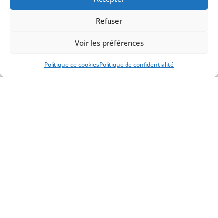
MESURE POUR SUBLIMER
VOS EVENEMENTS
Refuser
Que ce soit pour un
mariage
féérique,
un
anniversaire
inoubliable, un
cocktail
Voir les préférences
d’entreprise, un
gala
prestigieux ou
encore un
séminaire
professionnel,
Politique de cookies
Politique de confidentialité
nous orchestrons votre réception avec
élégance et excellence.
Choisissez entre une
prestation clé en
main
ou une
expérience entièrement
personnalisée
. Nous vous
accompagnons à chaque étape :
Lieux d’exception grâce à nos
partenaires privilégiés
Mise en scène et décoration soignée
selon vos envies
Un service irréprochable pour un