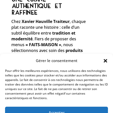
AUTHENTIQUE ET
RAFFINEE
Chez
Xavier Hauville Traiteur
, chaque
plat raconte une histoire : celle d’un
subtil équilibre entre
tradition et
modernité
. Fiers de proposer des
menus
« FAITS-MAISON »
, nous
sélectionnons avec soin des
produits
locaux et de saison
,
favorisant ainsi le
Gérer le consentement
circuit court
et garantissant fraîcheur
et qualité.
Pour offrir les meilleures expériences, nous utilisons des technologies
telles que les cookies pour stocker et/ou accéder aux informations des
appareils. Le fait de consentir à ces technologies nous permettra de
traiter des données telles que le comportement de navigation ou les ID
uniques sur ce site. Le fait de ne pas consentir ou de retirer son
consentement peut avoir un effet négatif sur certaines
caractéristiques et fonctions.
DES PRESTATIONS SUR-
Accepter